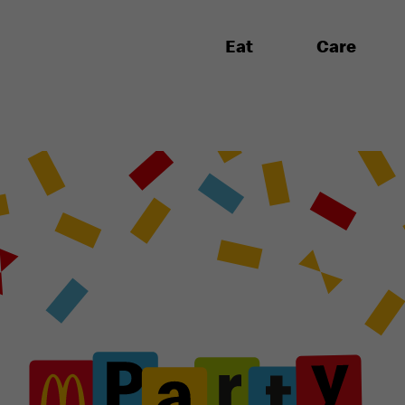
Eat
Care