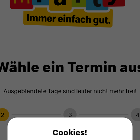
Wähle ein Termin au
Ausgeblendete Tage sind leider nicht mehr frei!
2
3
4
Cookies!