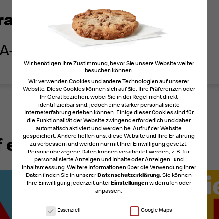
rage
 A-8020 Graz
Wir benötigen Ihre Zustimmung, bevor Sie unsere Website weiter
besuchen können.
Wir verwenden Cookies und andere Technologien auf unserer
Website. Diese Cookies können sich auf Sie, Ihre Präferenzen oder
Ihr Gerät beziehen, wobei Sie in der Regel nicht direkt
identifizierbar sind, jedoch eine stärker personalisierte
Interneterfahrung erleben können. Einige dieser Cookies sind für
die Funktionalität der Website zwingend erforderlich und daher
automatisch aktiviert und werden bei Aufruf der Website
gespeichert. Andere helfen uns, diese Website und Ihre Erfahrung
 es sein?
zu verbessern und werden nur mit Ihrer Einwilligung gesetzt.
Personenbezogene Daten können verarbeitet werden, z. B. für
personalisierte Anzeigen und Inhalte oder Anzeigen- und
Inhaltsmessung.
Weitere Informationen über die Verwendung Ihrer
Daten finden Sie in unserer
Datenschutzerklärung
.
Sie können
Ihre Einwilligung jederzeit unter
Einstellungen
widerrufen oder
anpassen.
Cookies!
Essenziell
Google Maps